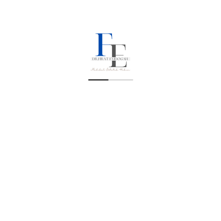
Dolgu Uygulamarı
Bi
Cilt Gençleştirme
Uygulamaları
Bağışıklık
nun
Uygulamaları
sı
Saç Uygulamaları
la
Lazer Epilasyon
Uygulamaları
lam
Bölgesel İncelme